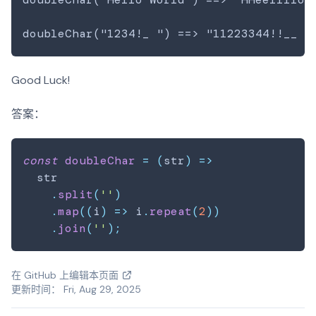
Good Luck!
答案：
const
doubleChar
=
(
str
)
=>
  str

.
split
(
''
)
.
map
(
(
i
)
=>
 i
.
repeat
(
2
)
)
.
join
(
''
)
;
在 GitHub 上编辑本页面
更新时间： Fri, Aug 29, 2025