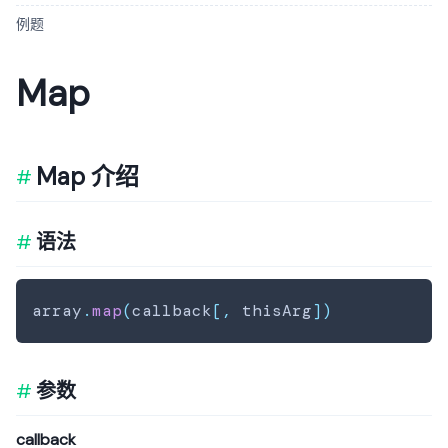
例题
Map
Map 介绍
语法
array
.
map
(
callback
[
,
 thisArg
]
)
参数
callback