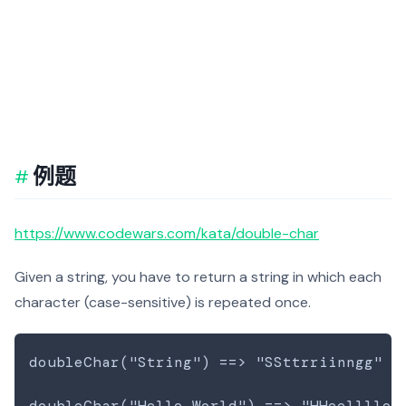
例题
https://www.codewars.com/kata/double-char
Given a string, you have to return a string in which each
character (case-sensitive) is repeated once.
doubleChar("String") ==> "SSttrriinngg"

doubleChar("Hello World") ==> "HHeelllloo 