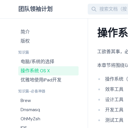
Search
团队领袖计划
操作系统
简介
版权
工欲善其事，
知识篇
电脑/系统的选择
本章节将围绕
操作系统 OS X
操作系统（O
优雅地使用iPad开发
效率工具
知识篇-必备神器
设计工具
Brew
Dnsmasq
开发工具
OhMyZsh
测试工具
IDE