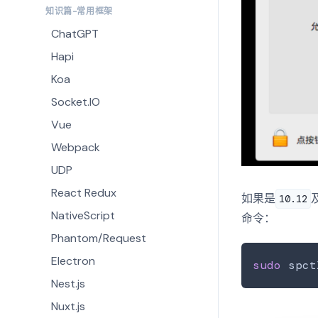
知识篇-常用框架
ChatGPT
Hapi
Koa
Socket.IO
Vue
Webpack
UDP
React Redux
如果是
10.12
NativeScript
命令：
Phantom/Request
Electron
sudo
Nest.js
Nuxt.js