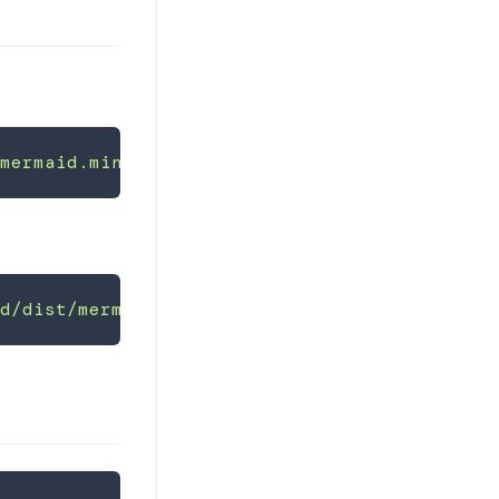
/mermaid.min.css
"
/>
id/dist/mermaid.min.js
"
>
</
script
>