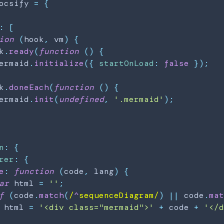
ocsify
=
{
:
[
ion
(
hook
,
 vm
)
{
k
.
ready
(
function
(
)
{
ermaid
.
initialize
(
{
startOnLoad
:
false
}
)
;
k
.
doneEach
(
function
(
)
{
ermaid
.
init
(
undefined
,
'.mermaid'
)
;
n
:
{
rer
:
{
e
:
function
(
code
,
 lang
)
{
ar
 html 
=
''
;
f
(
code
.
match
(
/
^
sequenceDiagram
/
)
||
 code
.
ma
 html 
=
'<div class="mermaid">'
+
 code 
+
'</