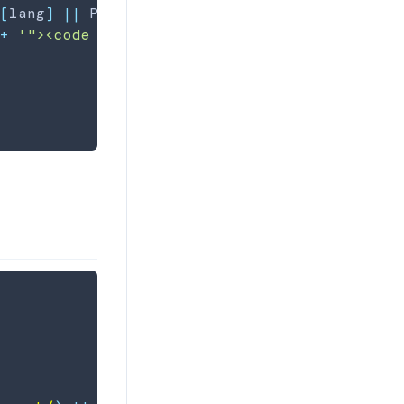
s
[
lang
]
||
Prism
.
languages
.
markup
)
;
 
+
'"><code class="lang-'
+
 lang 
+
'">'
+
 hl 