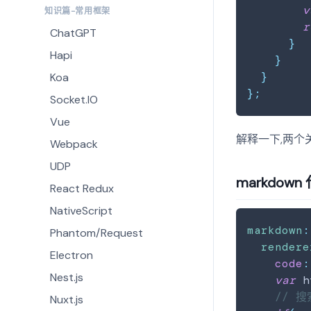
v
知识篇-常用框架
r
ChatGPT
}
Hapi
}
}
Koa
}
;
Socket.IO
Vue
解释一下,两个
Webpack
UDP
markdow
React Redux
NativeScript
markdown
:
Phantom/Request
rendere
Electron
code
:
Nest.js
var
 h
// 搜
Nuxt.js