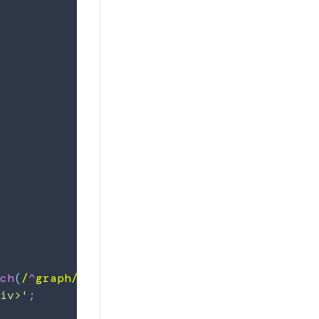
tch
(
/
^
graph
/
)
||
 code
.
match
(
/
^
gantt
/
)
)
{
div>'
;