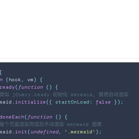
[
n
(
hook
,
 vm
)
{
ready
(
function
(
)
{
 类似 jQuery.ready 初始化 mermaid, 禁用自动渲染
maid
.
initialize
(
{
startOnLoad
:
false
}
)
;
doneEach
(
function
(
)
{
 每个页面渲染完成后手动渲染 mermaid 图表
maid
.
init
(
undefined
,
'.mermaid'
)
;