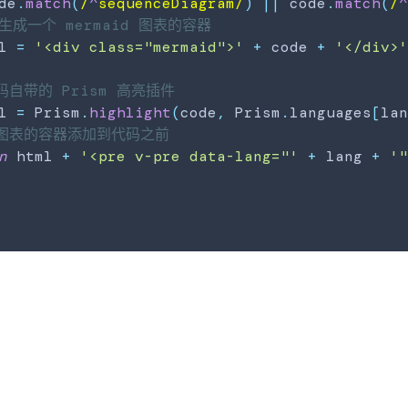
de
.
match
(
/
^
sequenceDiagram
/
)
||
 code
.
match
(
/
 生成一个 mermaid 图表的容器
l 
=
'<div class="mermaid">'
+
 code 
+
'</div>
码自带的 Prism 高亮插件
l 
=
Prism
.
highlight
(
code
,
Prism
.
languages
[
la
将图表的容器添加到代码之前
n
 html 
+
'<pre v-pre data-lang="'
+
 lang 
+
'