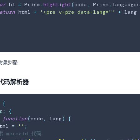
ar
 hl 
=
Prism
.
highlight
(
code
,
Prism
.
language
eturn
 html 
+
'<pre v-pre data-lang="'
+
 lang
关键步骤:
n 代码解析器
{
r
:
{
function
(
code
,
 lang
)
{
tml 
=
''
;
索 mermaid 代码