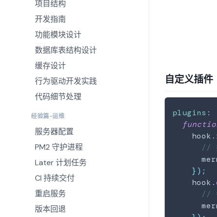
项目结构
开发指南
功能模块设计
数据库表结构设计
缓存设计
自定义插件
行为驱动开发实践
代码细节处理
plugins
:
经验篇-运维
functio
服务器配置
    hook
.
PM2 守护进程
//
      mer
Later 计划任务
}
)
;
CI 持续交付
    hook
.
重启服务
//
      mer
版本回退