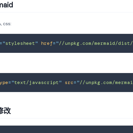
aid
css:
=
"
stylesheet
"
href
=
"
//unpkg.com/mermaid/dist
ype
=
"
text/javascript
"
src
=
"
//unpkg.com/merma
修改