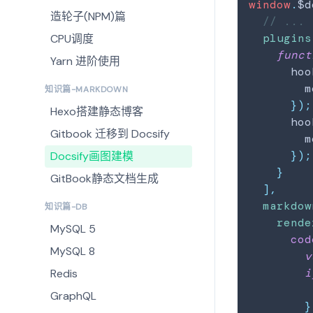
window
.
$d
造轮子(NPM)篇
// ...
plugins
CPU调度
funct
Yarn 进阶使用
      hoo
        m
知识篇-MARKDOWN
}
)
;
Hexo搭建静态博客
      hoo
Gitbook 迁移到 Docsify
        m
}
)
;
Docsify画图建模
}
GitBook静态文档生成
]
,
markdow
知识篇-DB
rende
MySQL 5
cod
MySQL 8
v
i
Redis
         
GraphQL
}