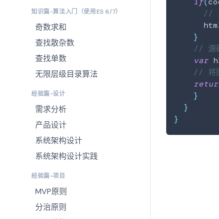
if
(
co
知识篇-算法入门（使用ES 6/7）
//
      htm
奇数求和
}
查找散杂数
// 源
查找单数
var
 h
// 
无限层级目录算法
retur
经验篇-设计
}
}
需求分析
}
产品设计
系统架构设计
系统架构设计实践
经验篇-项目
MVP原则
分治原则