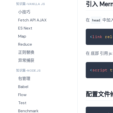
引入 Merm
知识篇-VANILLA JS
小技巧
Fetch API AJAX
在
中加入 
head
ES Next
Map
<
link
rel
Reduce
正则替换
在 底部 引用 js:
异常捕获
<
script
t
知识篇-NODE.JS
包管理
Babel
配置文件
Flow
Test
Benchmark