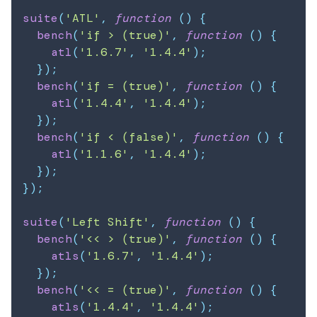
suite
(
'ATL'
,
function
(
)
{
bench
(
'if > (true)'
,
function
(
)
{
atl
(
'1.6.7'
,
'1.4.4'
)
;
}
)
;
bench
(
'if = (true)'
,
function
(
)
{
atl
(
'1.4.4'
,
'1.4.4'
)
;
}
)
;
bench
(
'if < (false)'
,
function
(
)
{
atl
(
'1.1.6'
,
'1.4.4'
)
;
}
)
;
}
)
;
suite
(
'Left Shift'
,
function
(
)
{
bench
(
'<< > (true)'
,
function
(
)
{
atls
(
'1.6.7'
,
'1.4.4'
)
;
}
)
;
bench
(
'<< = (true)'
,
function
(
)
{
atls
(
'1.4.4'
,
'1.4.4'
)
;