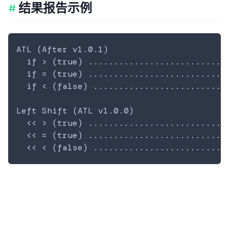
结果报告示例
ATL (After v1.0.1)

  if > (true) ............................
  if = (true) ............................
  if < (false) ...........................
Left Shift (ATL v1.0.0)

  << > (true) ............................
  << = (true) ............................